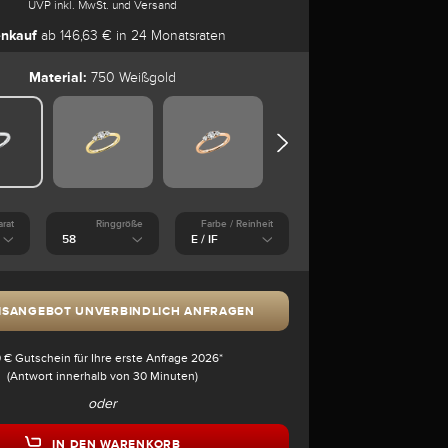
UVP inkl. MwSt. und Versand
enkauf
ab 146,63 € in 24 Monatsraten
Material:
750 Weißgold
arat
Ringgröße
Farbe / Reinheit
ISANGEBOT UNVERBINDLICH ANFRAGEN
 € Gutschein für Ihre erste Anfrage 2026*
(Antwort innerhalb von 30 Minuten)
oder
IN DEN WARENKORB