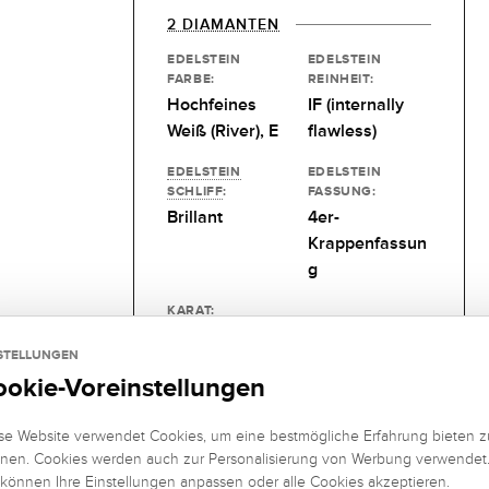
2 DIAMANTEN
EDELSTEIN
EDELSTEIN
FARBE:
REINHEIT:
Hochfeines
IF (internally
Weiß (River), E
flawless)
EDELSTEIN
EDELSTEIN
SCHLIFF
:
FASSUNG:
Brillant
4er-
Krappenfassun
g
KARAT:
0,17 kt
STELLUNGEN
ookie-Voreinstellungen
se Website verwendet Cookies, um eine bestmögliche Erfahrung bieten z
nen. Cookies werden auch zur Personalisierung von Werbung verwendet
 können Ihre Einstellungen anpassen oder alle Cookies akzeptieren.