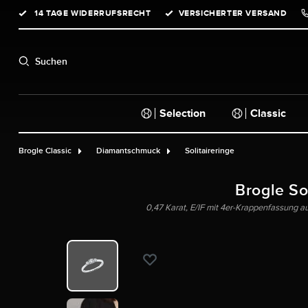
14 TAGE WIDERRUFSRECHT
VERSICHERTER VERSAND
springen
Zur Hauptnavigation springen
Suchen
Selection
Classic
Brogle Classic
Diamantschmuck
Solitaireringe
Brogle Sol
0,47 Karat, E/IF mit 4er-Krappenfassung 