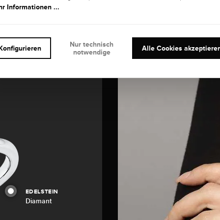
r Informationen ...
Nur technisch
Konfigurieren
Alle Cookies akzeptiere
notwendige
EDELSTEIN
Diamant