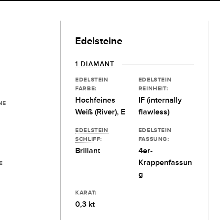
Edelsteine
1 DIAMANT
EDELSTEIN
EDELSTEIN
FARBE:
REINHEIT:
Hochfeines
IF (internally
NE
Weiß (River), E
flawless)
EDELSTEIN
EDELSTEIN
SCHLIFF
:
FASSUNG:
Brillant
4er-
Krappenfassun
E
g
KARAT:
0,3 kt