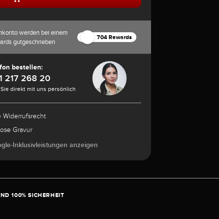
nkonto werden bei einem
704 Rewards
ards gutgeschrieben
fon bestellen:
1 217 268 20
Sie direkt mit uns persönlich
e Widerrufsrecht
lose Gravur
ogle-Inklusivleistungen anzeigen
ND 100% SICHERHEIT