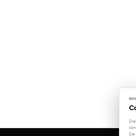
EIN
C
Die
kön
Sie