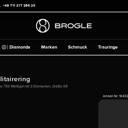
+49 711 217 268 20
Diamonds
Marken
Schmuck
Trauringe
itairering
aus 750 Weißgol mit 3 Diamanten, Größe 58
Artikel-Nr:
1K43