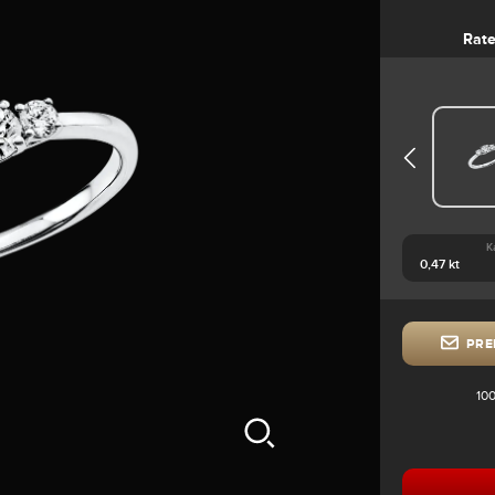
Rat
K
PRE
100