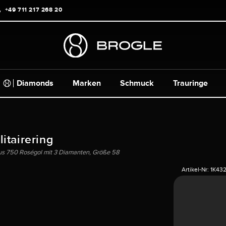
+49 711 217 268 20
Diamonds
Marken
Schmuck
Trauringe
itairering
aus 750 Roségol mit 3 Diamanten, Größe 58
Artikel-Nr:
1K43