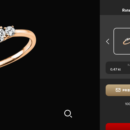
Rat
K
PRE
100