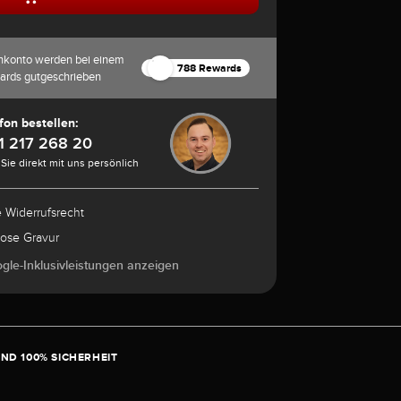
nkonto werden bei einem
788 Rewards
ards gutgeschrieben
fon bestellen:
1 217 268 20
Sie direkt mit uns persönlich
e Widerrufsrecht
lose Gravur
ogle-Inklusivleistungen anzeigen
ND 100% SICHERHEIT