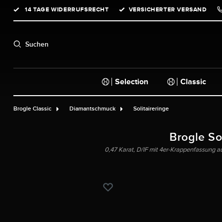
14 TAGE WIDERRUFSRECHT
VERSICHERTER VERSAND
springen
Zur Hauptnavigation springen
Suchen
Selection
Classic
Brogle Classic
Diamantschmuck
Solitaireringe
Brogle Sol
0,47 Karat, D/IF mit 4er-Krappenfassung 