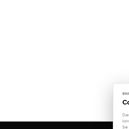
EIN
C
Die
kön
Sie