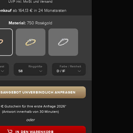
UVP inkl. MwSt. und Versand
enkauf
ab 164,13 € in 24 Monatsraten
Material:
750 Roségold
arat
Ringgröße
Farbe / Reinheit
ISANGEBOT UNVERBINDLICH ANFRAGEN
 € Gutschein für Ihre erste Anfrage 2026*
(Antwort innerhalb von 30 Minuten)
oder
IN DEN WARENKORB