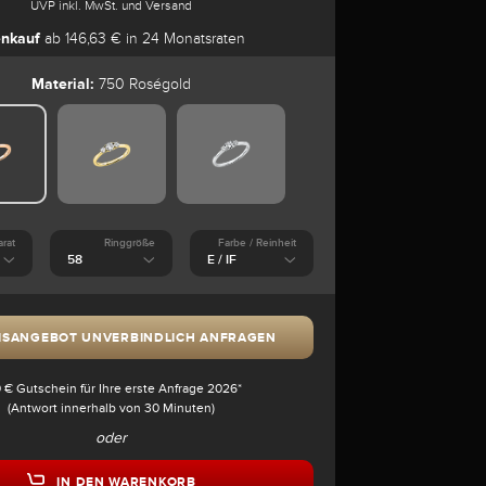
UVP inkl. MwSt. und Versand
enkauf
ab 146,63 € in 24 Monatsraten
Material:
750 Roségold
arat
Ringgröße
Farbe / Reinheit
ISANGEBOT UNVERBINDLICH ANFRAGEN
 € Gutschein für Ihre erste Anfrage 2026*
(Antwort innerhalb von 30 Minuten)
oder
IN DEN WARENKORB