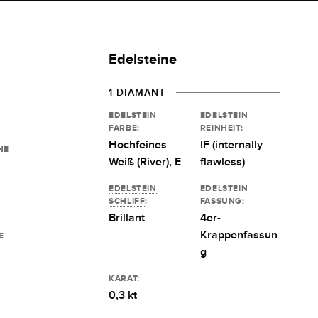
Edelsteine
1 DIAMANT
EDELSTEIN
EDELSTEIN
FARBE:
REINHEIT:
Hochfeines
IF (internally
NE
Weiß (River), E
flawless)
EDELSTEIN
EDELSTEIN
SCHLIFF
:
FASSUNG:
Brillant
4er-
Krappenfassun
E
g
KARAT:
0,3 kt