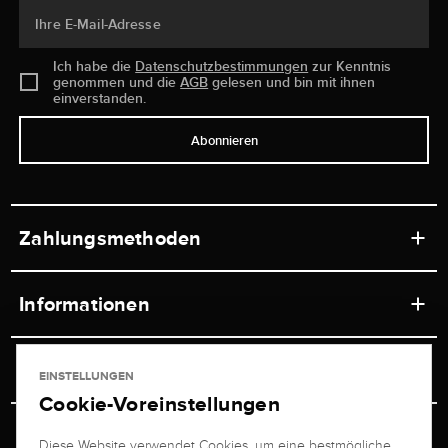
Ihre E-Mail-Adresse
Ich habe die
Datenschutzbestimmungen
zur Kenntnis
genommen und die
AGB
gelesen und bin mit ihnen
einverstanden.
Abonnieren
Zahlungsmethoden
Informationen
Werkstätten
Service
EINSTELLUNGEN
Ladengeschäft
Cookie-Voreinstellungen
Kontakt
Juwelier Brogle
Versand & Zahlung
Diese Website verwendet Cookies, um eine bestmögliche