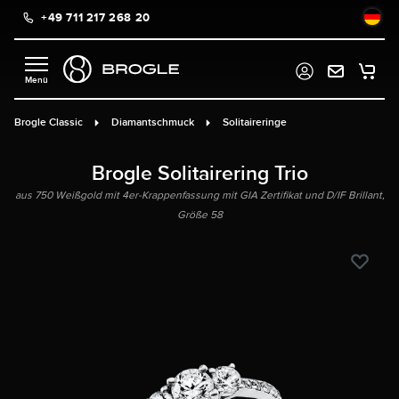
+49 711 217 268 20
alt springen
Brogle Classic
Diamantschmuck
Solitaireringe
Brogle Solitairering Trio
aus 750 Weißgold mit 4er-Krappenfassung mit GIA Zertifikat und D/IF Brillant,
Größe 58