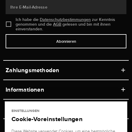
Ihre E-Mail-Adresse
Ich habe die
Datenschutzbestimmungen
zur Kenntnis
genommen und die
AGB
gelesen und bin mit ihnen
einverstanden.
Abonnieren
Zahlungsmethoden
Informationen
Werkstätten
Service
EINSTELLUNGEN
Ladengeschäft
Cookie-Voreinstellungen
Kontakt
Juwelier Brogle
Versand & Zahlung
Diese Website verwendet Cookies, um eine bestmögliche