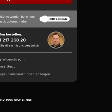
nkonto werden bei einem
832 Rewards
ards gutgeschrieben
fon bestellen:
1 217 268 20
Sie direkt mit uns persönlich
e Widerrufsrecht
lose Gravur
ogle-Inklusivleistungen anzeigen
ND 100% SICHERHEIT