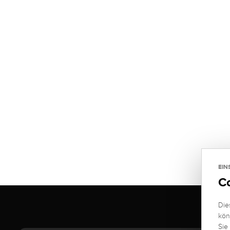
EIN
C
Die
kön
Sie