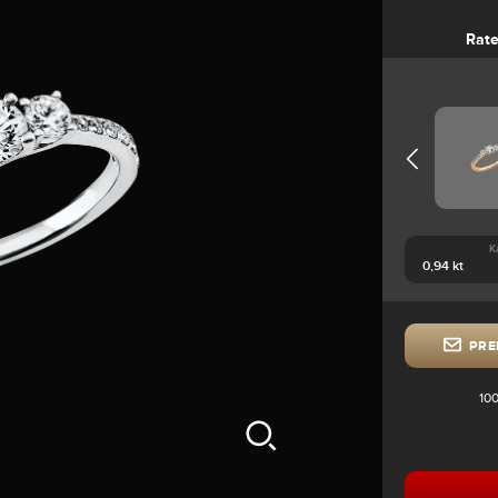
Rat
K
PRE
100