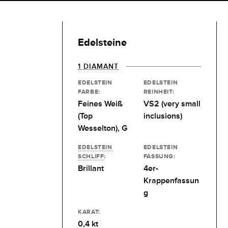
Edelsteine
1 DIAMANT
EDELSTEIN
EDELSTEIN
FARBE:
REINHEIT:
Feines Weiß
VS2 (very small
(Top
inclusions)
Wesselton), G
EDELSTEIN
EDELSTEIN
SCHLIFF
:
FASSUNG:
Brillant
4er-
Krappenfassun
g
KARAT:
0,4 kt