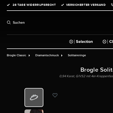
28 TAGE WIDERRUFSRECHT
VERSICHERTER VERSAND
springen
Zur Hauptnavigation springen
Suchen
Selection
Cl
Brogle Classic
Diamantschmuck
Solitaireringe
Brogle Solit
0,94 Karat, G/VS2 mit 4er-Krappenfas