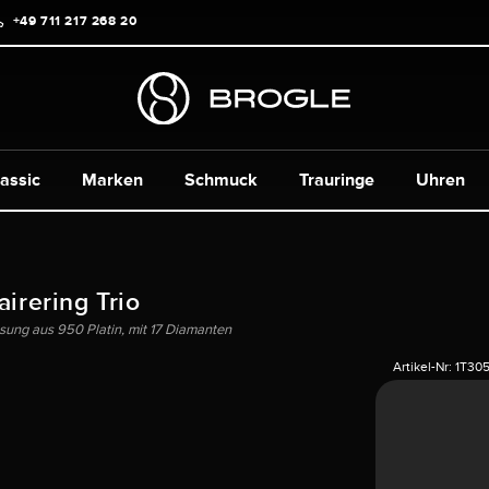
+49 711 217 268 20
assic
Marken
Schmuck
Trauringe
Uhren
airering Trio
sung aus 950 Platin, mit 17 Diamanten
Artikel-Nr:
1T30