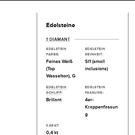
Edelsteine
1 DIAMANT
EDELSTEIN
EDELSTEIN
FARBE:
REINHEIT:
Feines Weiß
SI1 (small
(Top
inclusions)
Wesselton), G
EDELSTEIN
EDELSTEIN
SCHLIFF
:
FASSUNG:
Brillant
4er-
Krappenfassun
g
KARAT:
0,4 kt