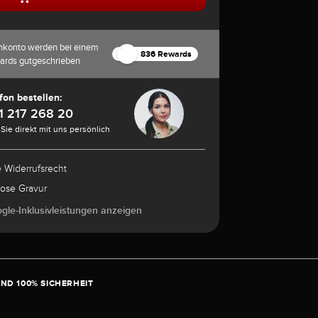
nkonto werden bei einem
836 Rewards
ards gutgeschrieben
fon bestellen:
1 217 268 20
Sie direkt mit uns persönlich
e Widerrufsrecht
lose Gravur
ogle-Inklusivleistungen anzeigen
ND 100% SICHERHEIT