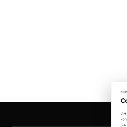
EIN
C
Die
kön
Sie