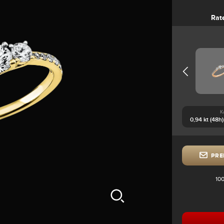
Rat
K
PRE
100