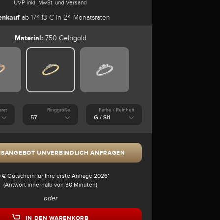
UVP inkl. MwSt. und Versand
enkauf
ab 174,13 € in 24 Monatsraten
Material:
750 Gelbgold
arat
Ringgröße
Farbe / Reinheit
ISANGEBOT UNVERBINDLICH ANFRAGEN
 € Gutschein für Ihre erste Anfrage 2026*
(Antwort innerhalb von 30 Minuten)
oder
IN DEN WARENKORB