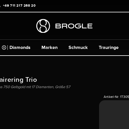
+49 711 217 268 20
Diamonds
Marken
Schmuck
Trauringe
airering Trio
us 750 Gelbgold mit 17 Diamanten, Größe 57
Artikel-Nr:
1T30