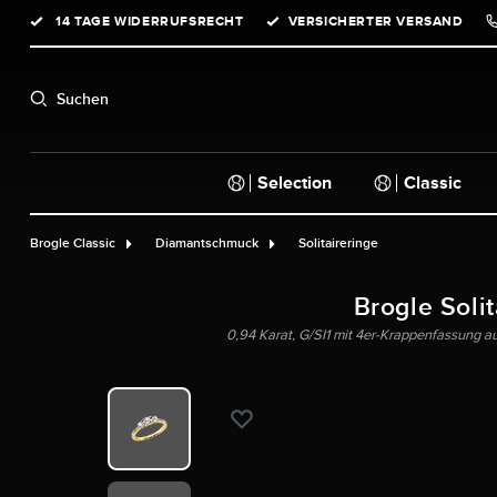
14 TAGE WIDERRUFSRECHT
VERSICHERTER VERSAND
springen
Zur Hauptnavigation springen
Suchen
Selection
Classic
Brogle Classic
Diamantschmuck
Solitaireringe
Brogle Solit
0,94 Karat, G/SI1 mit 4er-Krappenfassung a