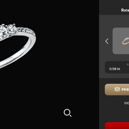
Rat
K
PRE
100