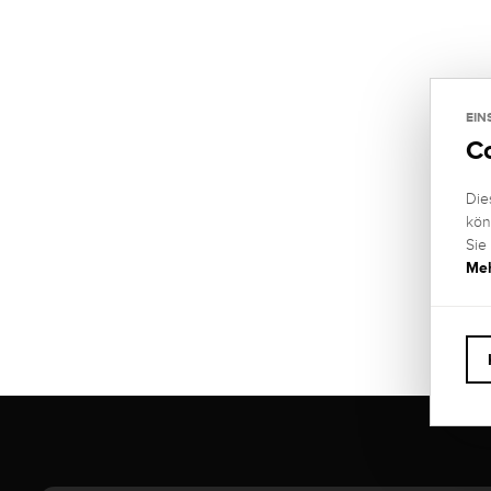
EIN
C
Die
kön
Sie
Meh