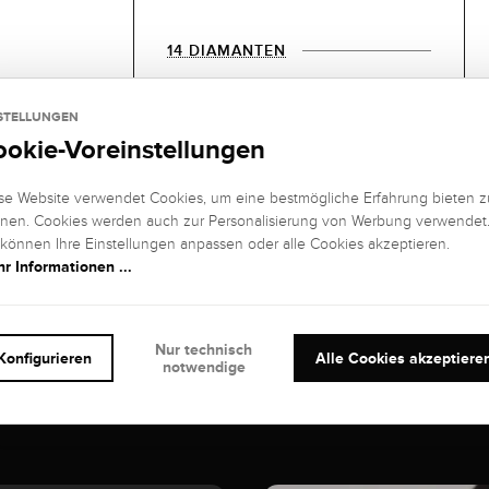
14 DIAMANTEN
EDELSTEIN
EDELSTEIN
FARBE:
REINHEIT:
STELLUNGEN
Feines Weiß
IF (internally
ookie-Voreinstellungen
(Top
flawless)
Wesselton), G
se Website verwendet Cookies, um eine bestmögliche Erfahrung bieten z
nen. Cookies werden auch zur Personalisierung von Werbung verwendet
EDELSTEIN
KARAT:
 können Ihre Einstellungen anpassen oder alle Cookies akzeptieren.
SCHLIFF
:
0,33 kt
r Informationen ...
Brillant
Nur technisch
Konfigurieren
Alle Cookies akzeptiere
notwendige