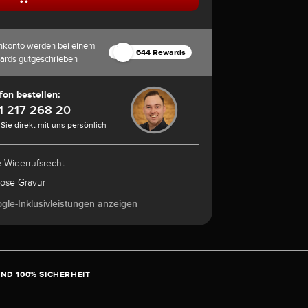
nkonto werden bei einem
644 Rewards
ards gutgeschrieben
fon bestellen:
1 217 268 20
Sie direkt mit uns persönlich
e Widerrufsrecht
lose Gravur
ogle-Inklusivleistungen anzeigen
ND 100% SICHERHEIT