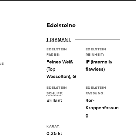
Edelsteine
1 DIAMANT
EDELSTEIN
EDELSTEIN
FARBE:
REINHEIT:
Feines Weiß
IF (internally
NE
(Top
flawless)
Wesselton), G
EDELSTEIN
EDELSTEIN
SCHLIFF
:
FASSUNG:
Brillant
4er-
Krappenfassun
g
KARAT:
0,25 kt