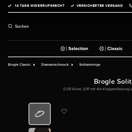
14 TAGE WIDERRUFSRECHT
VERSICHERTER VERSAND
springen
Zur Hauptnavigation springen
Suchen
Selection
Classic
Brogle Classic
Diamantschmuck
Solitaireringe
Brogle Solit
0,58 Karat, G/IF mit 4er-Krappenfassung 