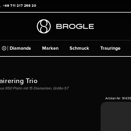
+49 711 217 268 20
Diamonds
Marken
Schmuck
Trauringe
airering Trio
aus 950 Platin mit 15 Diamanten, Größe 57
Artikel-Nr:
1K43