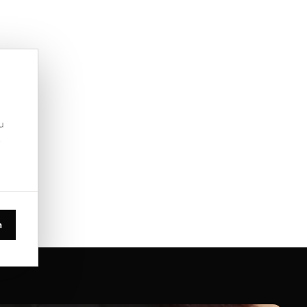
u
.
n