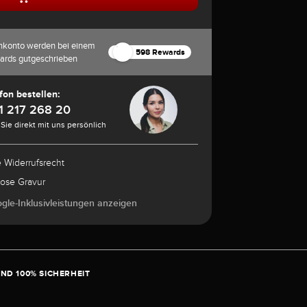
nkonto werden bei einem
598 Rewards
ards gutgeschrieben
fon bestellen:
1 217 268 20
Sie direkt mit uns persönlich
e Widerrufsrecht
lose Gravur
ogle-Inklusivleistungen anzeigen
ND 100% SICHERHEIT