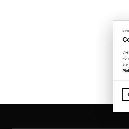
EIN
C
Die
kön
Sie
Meh