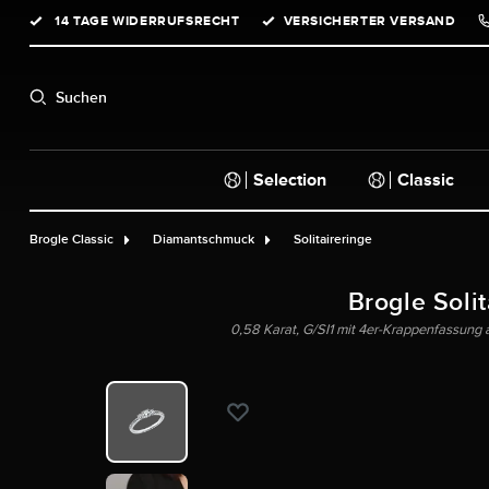
14 TAGE WIDERRUFSRECHT
VERSICHERTER VERSAND
springen
Zur Hauptnavigation springen
Suchen
Selection
Classic
Brogle Classic
Diamantschmuck
Solitaireringe
Brogle Solit
0,58 Karat, G/SI1 mit 4er-Krappenfassung 