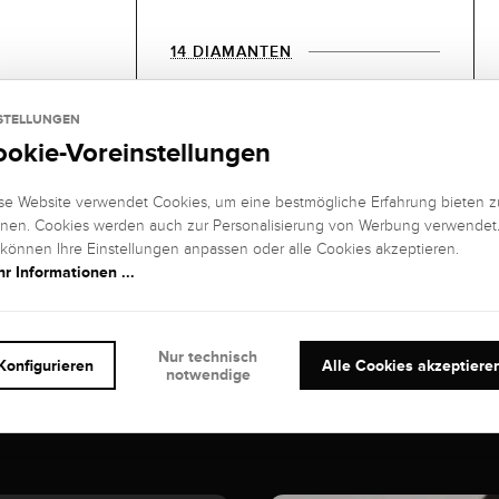
14 DIAMANTEN
EDELSTEIN
EDELSTEIN
FARBE:
REINHEIT:
STELLUNGEN
Feines Weiß
SI1 (small
ookie-Voreinstellungen
(Top
inclusions)
Wesselton), G
se Website verwendet Cookies, um eine bestmögliche Erfahrung bieten z
nen. Cookies werden auch zur Personalisierung von Werbung verwendet
EDELSTEIN
KARAT:
 können Ihre Einstellungen anpassen oder alle Cookies akzeptieren.
SCHLIFF
:
0,33 kt
r Informationen ...
Brillant
Nur technisch
Konfigurieren
Alle Cookies akzeptiere
notwendige