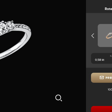
Rate
K
PRE
100