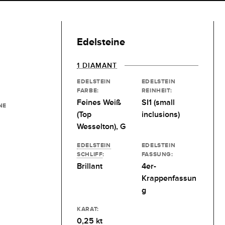
Edelsteine
1 DIAMANT
EDELSTEIN
EDELSTEIN
FARBE:
REINHEIT:
Feines Weiß
SI1 (small
NE
(Top
inclusions)
Wesselton), G
EDELSTEIN
EDELSTEIN
SCHLIFF
:
FASSUNG:
Brillant
4er-
Krappenfassun
g
KARAT:
0,25 kt