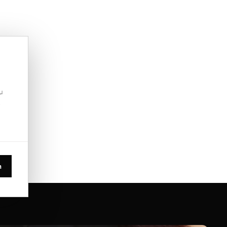
u
.
n