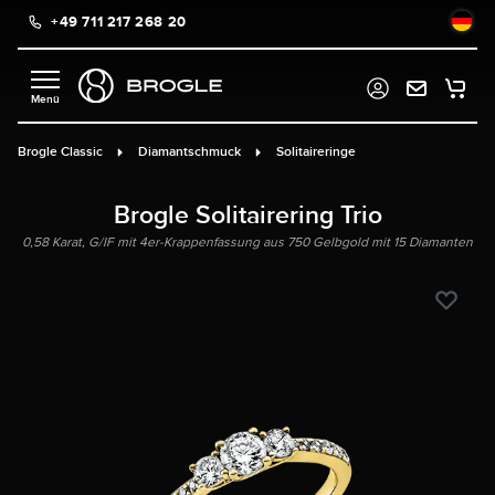
+49 711 217 268 20
alt springen
Brogle Classic
Diamantschmuck
Solitaireringe
Brogle Solitairering Trio
0,58 Karat, G/IF mit 4er-Krappenfassung aus 750 Gelbgold mit 15 Diamanten