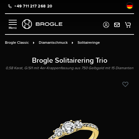
+49 711 217 268 20
alt springen
Brogle Classic
Diamantschmuck
Solitaireringe
Brogle Solitairering Trio
0,58 Karat, G/SI1 mit 4er-Krappenfassung aus 750 Gelbgold mit 15 Diamanten