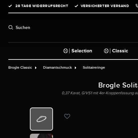
28 TAGE WIDERRUFSRECHT
VERSICHERTER VERSAND
springen
Zur Hauptnavigation springen
Suchen
Selection
Classic
Brogle Classic
Diamantschmuck
Solitaireringe
Brogle Solit
0,37 Karat, G/VS1 mit 4er-Krappenfassung a