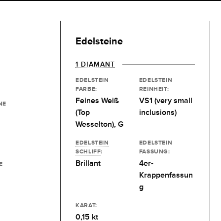
Edelsteine
1 DIAMANT
EDELSTEIN
EDELSTEIN
FARBE:
REINHEIT:
Feines Weiß
VS1 (very small
NE
(Top
inclusions)
Wesselton), G
EDELSTEIN
EDELSTEIN
SCHLIFF
:
FASSUNG:
Brillant
4er-
E
Krappenfassun
g
KARAT:
0,15 kt