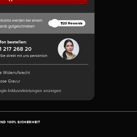
nkonto werden bei einem
520 Rewards
ards gutgeschrieben
fon bestellen:
1 217 268 20
Sie direkt mit uns persönlich
e Widerrufsrecht
lose Gravur
ogle-Inklusivleistungen anzeigen
ND 100% SICHERHEIT