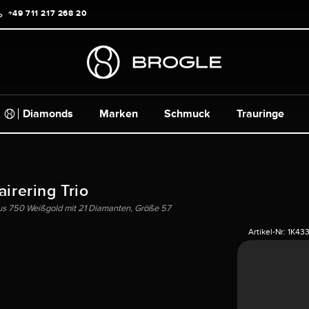
+49 711 217 268 20
Diamonds
Marken
Schmuck
Trauringe
airering Trio
us 750 Weißgold mit 21 Diamanten, Größe 57
Artikel-Nr:
1K43