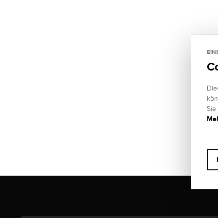
EIN
C
Die
kön
Sie
Meh