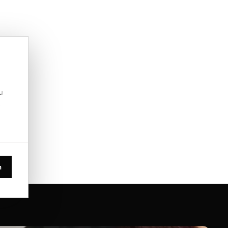
u
.
n