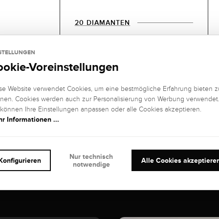
20 DIAMANTEN
EDELSTEIN
EDELSTEIN
FARBE:
REINHEIT:
STELLUNGEN
Feines Weiß
VS1 (very small
ookie-Voreinstellungen
(Top
inclusions)
Wesselton), G
se Website verwendet Cookies, um eine bestmögliche Erfahrung bieten z
nen. Cookies werden auch zur Personalisierung von Werbung verwendet
EDELSTEIN
KARAT:
 können Ihre Einstellungen anpassen oder alle Cookies akzeptieren.
SCHLIFF
:
0,22 kt
r Informationen ...
Brillant
Nur technisch
Konfigurieren
Alle Cookies akzeptiere
notwendige