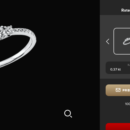
Rate
K
PRE
100