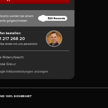
nkonto werden bei einem
520 Rewards
ards gutgeschrieben
fon bestellen:
1 217 268 20
Sie direkt mit uns persönlich
e Widerrufsrecht
lose Gravur
ogle-Inklusivleistungen anzeigen
ND 100% SICHERHEIT