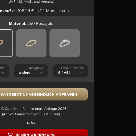
UVP inkl. MwSt. und Versand
nkauf
ab 108,29 € in 24 Monatsraten
Material:
750 Roségold
arat
Ringgröße
Farbe / Reinheit
ISANGEBOT UNVERBINDLICH ANFRAGEN
 € Gutschein für Ihre erste Anfrage 2026*
(Antwort innerhalb von 30 Minuten)
oder
IN DEN WARENKORB