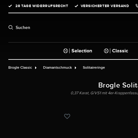
28 TAGE WIDERRUFSRECHT
VERSICHERTER VERSAND
springen
Zur Hauptnavigation springen
Suchen
Selection
Classic
Brogle Classic
Diamantschmuck
Solitaireringe
Brogle Solit
0,37 Karat, G/VS1 mit 4er-Krappenfass