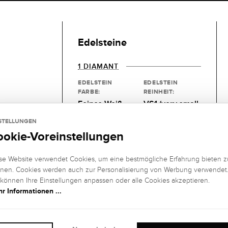
Edelsteine
1 DIAMANT
EDELSTEIN
EDELSTEIN
FARBE:
REINHEIT:
Feines Weiß
VS1 (very small
NE
(Top
inclusions)
STELLUNGEN
Wesselton), G
ookie-Voreinstellungen
EDELSTEIN
EDELSTEIN
SCHLIFF
:
FASSUNG:
se Website verwendet Cookies, um eine bestmögliche Erfahrung bieten z
Brillant
4er-
E
nen. Cookies werden auch zur Personalisierung von Werbung verwendet
Krappenfassun
 können Ihre Einstellungen anpassen oder alle Cookies akzeptieren.
r Informationen ...
g
KARAT:
0,15 kt