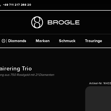
+49 711 217 268 20
Diamonds
Marken
Schmuck
Trauringe
airering Trio
ung aus 750 Roségold mit 21 Diamanten
Artikel-Nr:
1K43