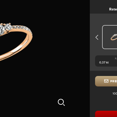
Rate
K
PRE
100