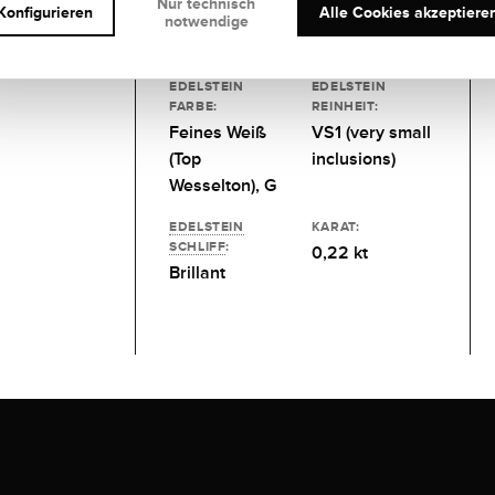
Nur technisch
Konfigurieren
Alle Cookies akzeptiere
notwendige
20 DIAMANTEN
EDELSTEIN
EDELSTEIN
FARBE:
REINHEIT:
Feines Weiß
VS1 (very small
(Top
inclusions)
Wesselton), G
EDELSTEIN
KARAT:
SCHLIFF
:
0,22 kt
Brillant