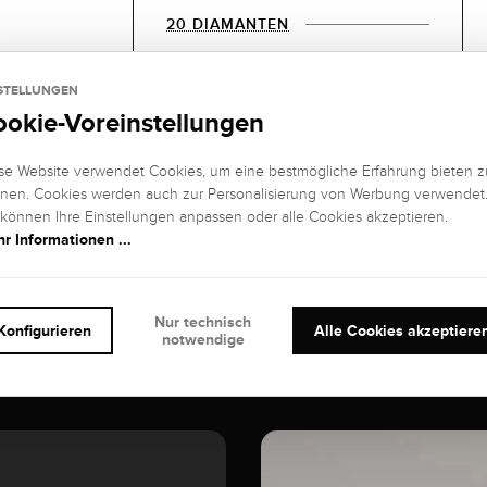
20 DIAMANTEN
EDELSTEIN
EDELSTEIN
FARBE:
REINHEIT:
STELLUNGEN
Hochfeines
IF (internally
ookie-Voreinstellungen
Weiß+ (River), D
flawless)
se Website verwendet Cookies, um eine bestmögliche Erfahrung bieten z
EDELSTEIN
KARAT:
SCHLIFF
:
nen. Cookies werden auch zur Personalisierung von Werbung verwendet
0,22 kt
Brillant
 können Ihre Einstellungen anpassen oder alle Cookies akzeptieren.
r Informationen ...
Nur technisch
Konfigurieren
Alle Cookies akzeptiere
notwendige