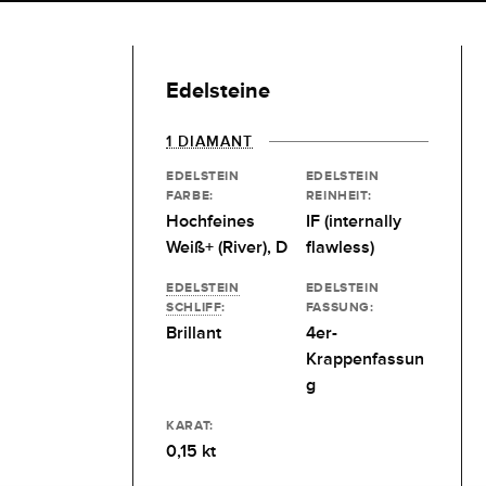
Edelsteine
1 DIAMANT
EDELSTEIN
EDELSTEIN
FARBE:
REINHEIT:
Hochfeines
IF (internally
Weiß+ (River), D
flawless)
EDELSTEIN
EDELSTEIN
SCHLIFF
:
FASSUNG:
Brillant
4er-
Krappenfassun
g
KARAT:
0,15 kt