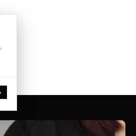
u
.
n