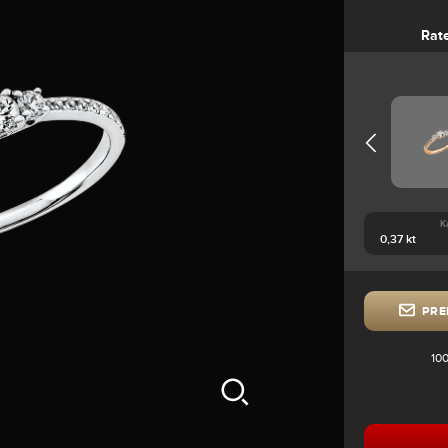
Rat
K
PRE
100