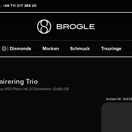
+49 711 217 268 20
Diamonds
Marken
Schmuck
Trauringe
airering Trio
aus 950 Platin mit 21 Diamanten, Größe 58
Artikel-Nr:
1K43