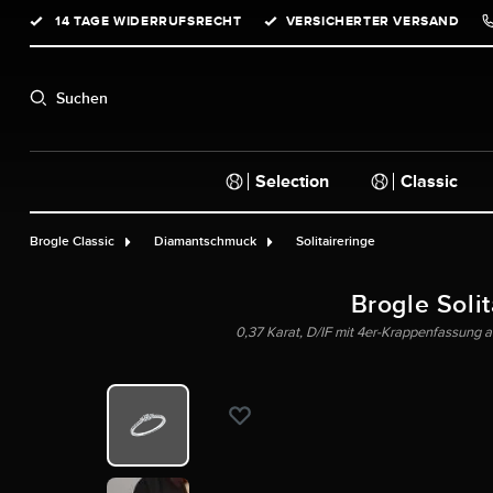
14 TAGE WIDERRUFSRECHT
VERSICHERTER VERSAND
springen
Zur Hauptnavigation springen
Suchen
Selection
Classic
Brogle Classic
Diamantschmuck
Solitaireringe
Brogle Solit
0,37 Karat, D/IF mit 4er-Krappenfassung 