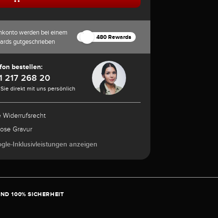
nkonto werden bei einem
480 Rewards
ards gutgeschrieben
fon bestellen:
1 217 268 20
Sie direkt mit uns persönlich
e Widerrufsrecht
lose Gravur
ogle-Inklusivleistungen anzeigen
ND 100% SICHERHEIT