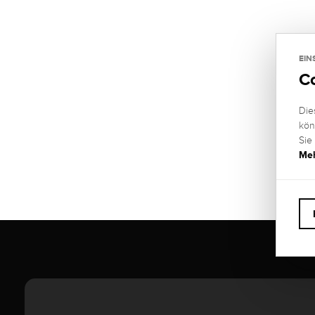
EIN
C
Die
kön
Sie
Meh