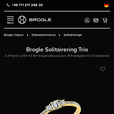
+49 711 217 268 20
alt springen
Brogle Classic
Diamantschmuck
Solitaireringe
Brogle Solitairering Trio
0,37 Karat, G/SI1 mit 4er-Krappenfassung aus 750 Gelbgold mit 21 Diamanten