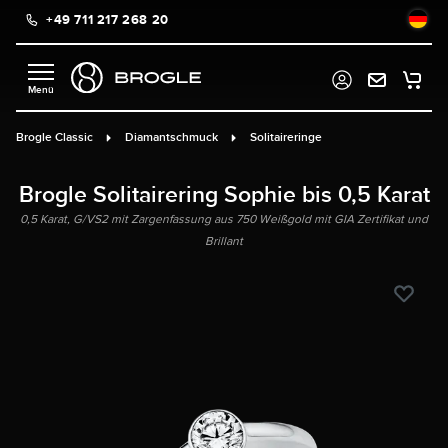
+49 711 217 268 20
alt springen
Brogle Classic
Diamantschmuck
Solitaireringe
Brogle Solitairering Sophie bis 0,5 Karat
0,5 Karat, G/VS2 mit Zargenfassung aus 750 Weißgold mit GIA Zertifikat und
Brillant