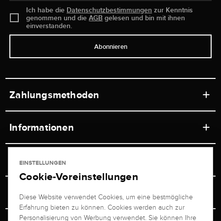
Ich habe die
Datenschutzbestimmungen
zur Kenntnis
genommen und die
AGB
gelesen und bin mit ihnen
einverstanden.
Abonnieren
Zahlungsmethoden
Informationen
Werkstätten
Service
EINSTELLUNGEN
Ladengeschäft
Cookie-Voreinstellungen
Kontakt
Juwelier Brogle
Versand & Zahlung
Diese Website verwendet Cookies, um eine bestmögliche
Newsletterabmeldung
Erfahrung bieten zu können. Cookies werden auch zur
Ratgeber
Über uns
Personalisierung von Werbung verwendet. Sie können Ihre