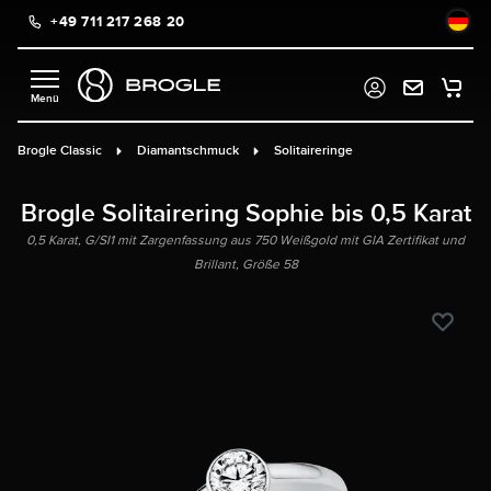
+49 711 217 268 20
alt springen
Brogle Classic
Diamantschmuck
Solitaireringe
Brogle Solitairering Sophie bis 0,5 Karat
0,5 Karat, G/SI1 mit Zargenfassung aus 750 Weißgold mit GIA Zertifikat und
Brillant, Größe 58