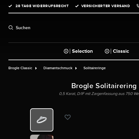
28 TAGE WIDERRUFSRECHT
VERSICHERTER VERSAND
springen
Zur Hauptnavigation springen
Suchen
Selection
Classic
Brogle Classic
Diamantschmuck
Solitaireringe
Brogle Solitairering
0,5 Karat, D/IF mit Zargenfassung aus 750 Weiß