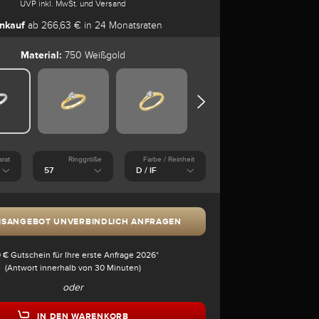
UVP inkl. MwSt. und Versand
nkauf
ab 266,63 € in 24 Monatsraten
Material:
750 Weißgold
arat
Ringgröße
Farbe / Reinheit
ISANGEBOT UNVERBINDLICH ANFRAGEN
 € Gutschein für Ihre erste Anfrage 2026*
(Antwort innerhalb von 30 Minuten)
oder
IN DEN WARENKORB