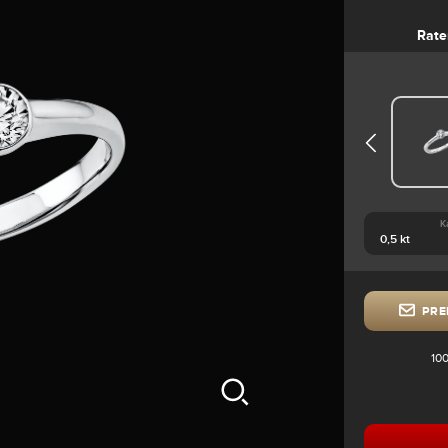
Rate
K
PRE
100