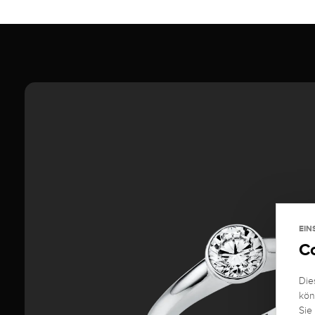
EIN
C
Die
kön
Sie