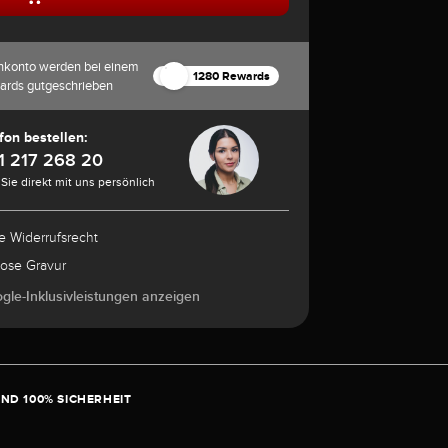
nkonto werden bei einem
1280 Rewards
ards gutgeschrieben
fon bestellen:
1 217 268 20
Sie direkt mit uns persönlich
e Widerrufsrecht
lose Gravur
ogle-Inklusivleistungen anzeigen
ND 100% SICHERHEIT