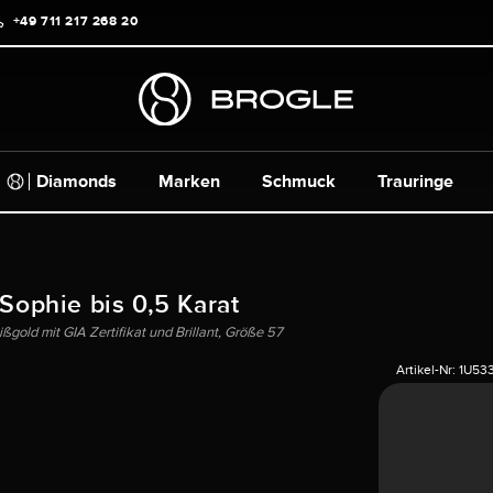
+49 711 217 268 20
Diamonds
Marken
Schmuck
Trauringe
 Sophie bis 0,5 Karat
gold mit GIA Zertifikat und Brillant, Größe 57
Artikel-Nr:
1U53