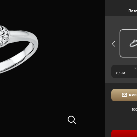
Rat
K
PRE
100