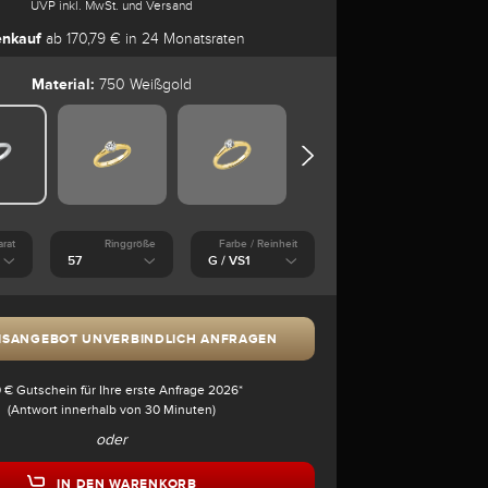
UVP inkl. MwSt. und Versand
enkauf
ab 170,79 € in 24 Monatsraten
Material:
750 Weißgold
arat
Ringgröße
Farbe / Reinheit
ISANGEBOT UNVERBINDLICH ANFRAGEN
 € Gutschein für Ihre erste Anfrage 2026*
(Antwort innerhalb von 30 Minuten)
oder
IN DEN WARENKORB