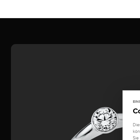
EIN
C
Die
kön
Sie