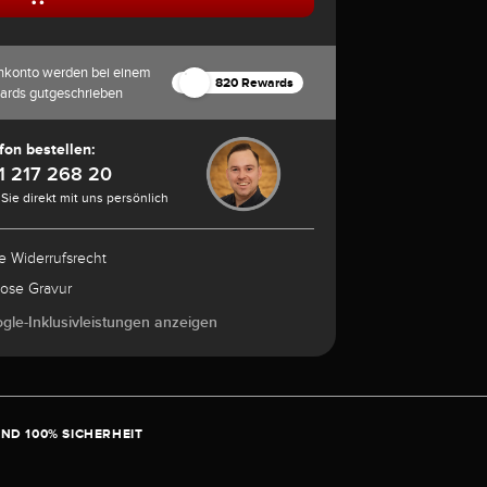
nkonto werden bei einem
820 Rewards
ards gutgeschrieben
fon bestellen:
1 217 268 20
Sie direkt mit uns persönlich
e Widerrufsrecht
lose Gravur
ogle-Inklusivleistungen anzeigen
ND 100% SICHERHEIT