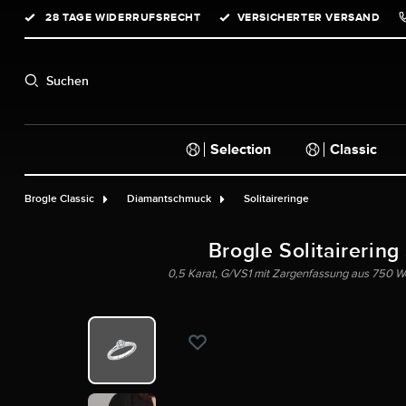
28 TAGE WIDERRUFSRECHT
VERSICHERTER VERSAND
springen
Zur Hauptnavigation springen
Suchen
Selection
Classic
Brogle Classic
Diamantschmuck
Solitaireringe
Brogle Solitairering
0,5 Karat, G/VS1 mit Zargenfassung aus 750 Wei