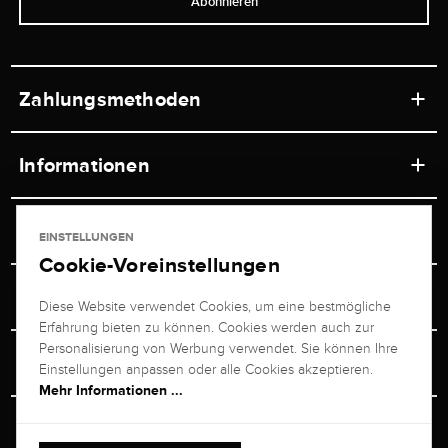
Abonnieren
Zahlungsmethoden
Informationen
Werkstätten
Service
EINSTELLUNGEN
Ladengeschäft
Cookie-Voreinstellungen
Kontakt
Juwelier Brogle
Versand & Zahlung
Diese Website verwendet Cookies, um eine bestmögliche
Newsletterabmeldung
Erfahrung bieten zu können. Cookies werden auch zur
Ratgeber
Über uns
Personalisierung von Werbung verwendet. Sie können Ihre
Persönlicher Berater
Retouren-Service
Einstellungen anpassen oder alle Cookies akzeptieren.
Unternehmen
Mehr Informationen ...
Größenberater
+49 711 217 268 20
Bewertungen
Rewardsprogramm
Vertrag Widerrufen