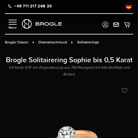
+49 711 217 268 20
alt springen
Brogle Classic
Diamantschmuck
Solitaireringe
Brogle Solitairering Sophie bis 0,5 Karat
0,5 Karat, E/IF mit Zargenfassung aus 750 Roségold mit GIA Zertifikat und
Brillant