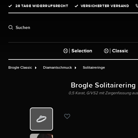
28 TAGE WIDERRUFSRECHT
VERSICHERTER VERSAND
springen
Zur Hauptnavigation springen
Suchen
Selection
Classic
Brogle Classic
Diamantschmuck
Solitaireringe
Brogle Solitairering
0,5 Karat, G/VS2 mit Zargenfassung aus 9