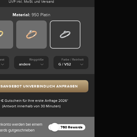
UVP inkl. MwSt. und Versand
Material:
950 Platin
arat
Ringgröße
Farbe / Reinheit
ISANGEBOT UNVERBINDLICH ANFRAGEN
 € Gutschein für Ihre erste Anfrage 2026*
(Antwort innerhalb von 30 Minuten)
nkonto werden bei einem
760 Rewards
ards gutgeschrieben