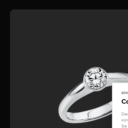
EIN
C
Die
kön
Sie