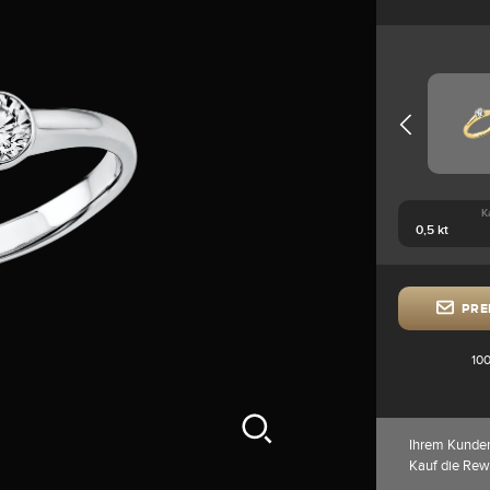
K
PRE
100
Ihrem Kunde
Kauf die Rew