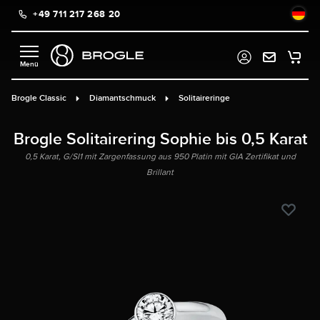
+49 711 217 268 20
alt springen
Brogle Classic
Diamantschmuck
Solitaireringe
Brogle Solitairering Sophie bis 0,5 Karat
0,5 Karat, G/SI1 mit Zargenfassung aus 950 Platin mit GIA Zertifikat und
Brillant