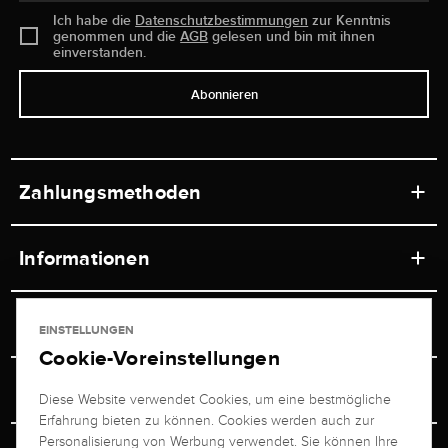
Ich habe die
Datenschutzbestimmungen
zur Kenntnis
genommen und die
AGB
gelesen und bin mit ihnen
einverstanden.
Abonnieren
Zahlungsmethoden
Informationen
Werkstätten
Service
EINSTELLUNGEN
Ladengeschäft
Cookie-Voreinstellungen
Kontakt
Juwelier Brogle
Versand & Zahlung
Diese Website verwendet Cookies, um eine bestmögliche
Newsletterabmeldung
Erfahrung bieten zu können. Cookies werden auch zur
Ratgeber
Über uns
Personalisierung von Werbung verwendet. Sie können Ihre