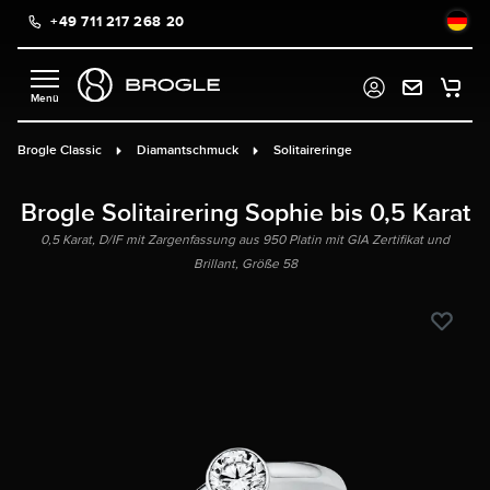
+49 711 217 268 20
alt springen
Brogle Classic
Diamantschmuck
Solitaireringe
Brogle Solitairering Sophie bis 0,5 Karat
0,5 Karat, D/IF mit Zargenfassung aus 950 Platin mit GIA Zertifikat und
Brillant, Größe 58