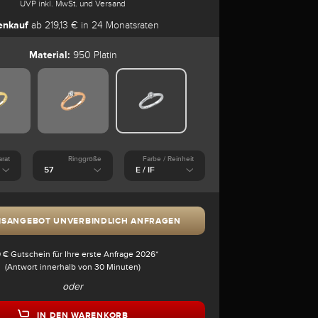
UVP inkl. MwSt. und Versand
enkauf
ab 219,13 € in 24 Monatsraten
Material:
950 Platin
arat
Ringgröße
Farbe / Reinheit
ISANGEBOT UNVERBINDLICH ANFRAGEN
 € Gutschein für Ihre erste Anfrage 2026*
(Antwort innerhalb von 30 Minuten)
oder
IN DEN WARENKORB