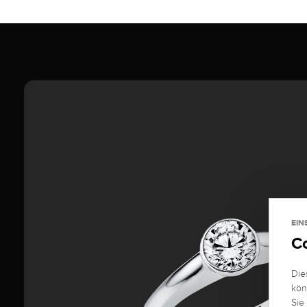
EIN
C
Die
kön
Sie