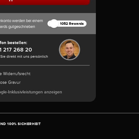
nkonto werden bei einem
1052 Rewards
ards gutgeschrieben
fon bestellen:
1 217 268 20
Sie direkt mit uns persönlich
e Widerrufsrecht
lose Gravur
ogle-Inklusivleistungen anzeigen
ND 100% SICHERHEIT