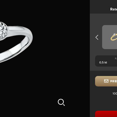
Rat
K
PRE
100