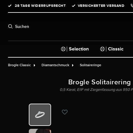
28 TAGE WIDERRUFSRECHT
VERSICHERTER VERSAND
springen
Zur Hauptnavigation springen
Suchen
Selection
Classic
Brogle Classic
Diamantschmuck
Solitaireringe
Brogle Solitairering
0,5 Karat, E/IF mit Zargenfassung aus 950 Pla