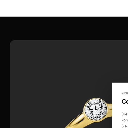
EIN
C
Die
kön
Sie