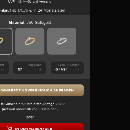
UVP inkl. MwSt. und Versand
enkauf
ab 170,79 € in 24 Monatsraten
Material:
750 Gelbgold
arat
Ringgröße
Farbe / Reinheit
ISANGEBOT UNVERBINDLICH ANFRAGEN
 € Gutschein für Ihre erste Anfrage 2026*
(Antwort innerhalb von 30 Minuten)
oder
IN DEN WARENKORB