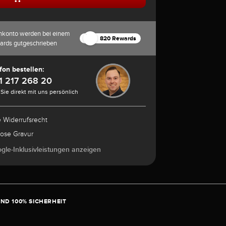
nkonto werden bei einem
820 Rewards
ards gutgeschrieben
fon bestellen:
1 217 268 20
Sie direkt mit uns persönlich
e Widerrufsrecht
lose Gravur
ogle-Inklusivleistungen anzeigen
ND 100% SICHERHEIT