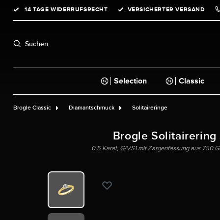
14 TAGE WIDERRUFSRECHT
VERSICHERTER VERSAND
springen
Zur Hauptnavigation springen
Suchen
Selection
Classic
Brogle Classic
Diamantschmuck
Solitaireringe
Brogle Solitairering
0,5 Karat, G/VS1 mit Zargenfassung aus 750 Gel