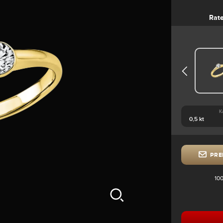
Rat
K
PRE
100