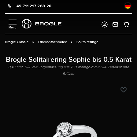
+49 711 217 268 20
alt springen
Brogle Classic
Diamantschmuck
Solitaireringe
Brogle Solitairering Sophie bis 0,5 Karat
0,4 Karat, D/IF mit Zargenfassung aus 750 Weißgold mit GIA Zertifikat und
Brillant