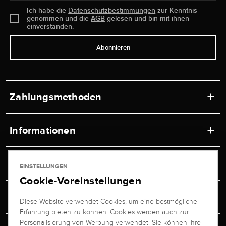
Ich habe die
Datenschutzbestimmungen
zur Kenntnis
genommen und die
AGB
gelesen und bin mit ihnen
einverstanden.
Abonnieren
Zahlungsmethoden
Informationen
Werkstätten
Service
EINSTELLUNGEN
Ladengeschäft
Cookie-Voreinstellungen
Kontakt
Juwelier Brogle
Versand & Zahlung
Diese Website verwendet Cookies, um eine bestmögliche
Newsletterabmeldung
Erfahrung bieten zu können. Cookies werden auch zur
Ratgeber
Über uns
Personalisierung von Werbung verwendet. Sie können Ihre