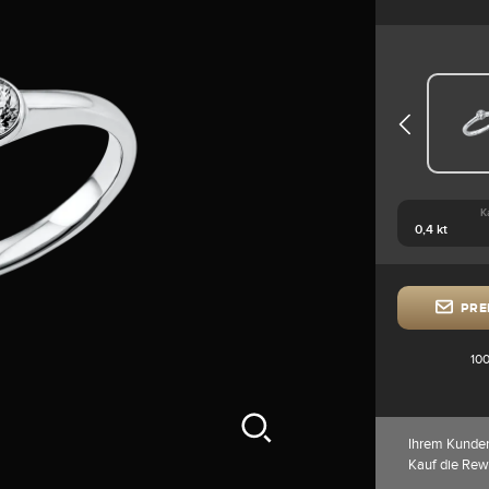
K
PRE
100
Ihrem Kunde
Kauf die Rew