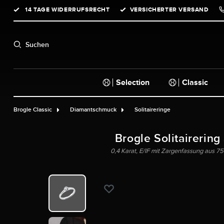
14 TAGE WIDERRUFSRECHT
VERSICHERTER VERSAND
springen
Zur Hauptnavigation springen
Suchen
Selection
Classic
Brogle Classic
Diamantschmuck
Solitaireringe
Brogle Solitairering
0,4 Karat, E/IF mit Zargenfassung aus 750