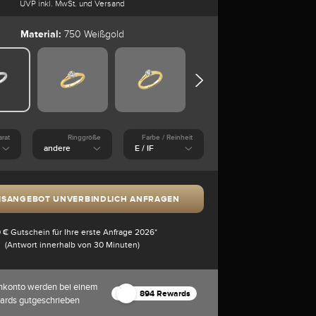
UVP inkl. MwSt. und Versand
Material:
750 Weißgold
arat
Ringgröße
Farbe / Reinheit
ISANGEBOT UNVERBINDLICH ANFRAGEN
 € Gutschein für Ihre erste Anfrage 2026*
(Antwort innerhalb von 30 Minuten)
nkonto werden bei einem
894 Rewards
ards gutgeschrieben