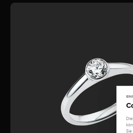
EIN
C
Die
kön
Sie