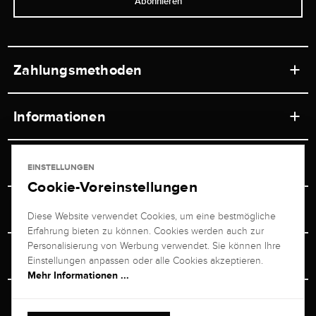
Abonnieren
Zahlungsmethoden
Informationen
Werkstätten
Service
EINSTELLUNGEN
Ladengeschäft
Cookie-Voreinstellungen
Kontakt
Juwelier Brogle
Versand & Zahlung
Diese Website verwendet Cookies, um eine bestmögliche
Newsletterabmeldung
Erfahrung bieten zu können. Cookies werden auch zur
Ratgeber
Über uns
Personalisierung von Werbung verwendet. Sie können Ihre
Persönlicher Berater
Retouren-Service
Einstellungen anpassen oder alle Cookies akzeptieren.
Unternehmen
Mehr Informationen ...
Größenberater
+49 711 217 268 20
Bewertungen
Rewardsprogramm
Vertrag Widerrufen