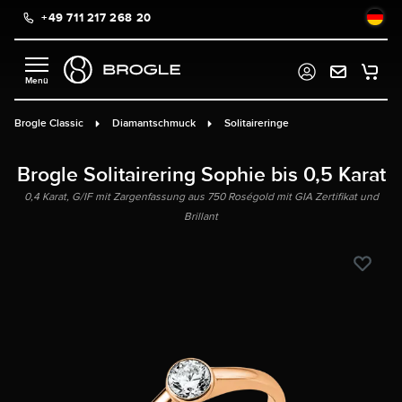
+49 711 217 268 20
alt springen
Brogle Classic
Diamantschmuck
Solitaireringe
Brogle Solitairering Sophie bis 0,5 Karat
0,4 Karat, G/IF mit Zargenfassung aus 750 Roségold mit GIA Zertifikat und
Brillant