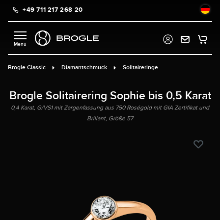
+49 711 217 268 20
alt springen
Brogle Classic
Diamantschmuck
Solitaireringe
Brogle Solitairering Sophie bis 0,5 Karat
0,4 Karat, G/VS1 mit Zargenfassung aus 750 Roségold mit GIA Zertifikat und
Brillant, Größe 57