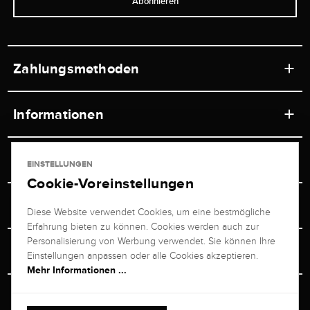
Abonnieren
Zahlungsmethoden
Informationen
Werkstätten
Service
EINSTELLUNGEN
Ladengeschäft
Cookie-Voreinstellungen
Kontakt
Juwelier Brogle
Versand & Zahlung
Diese Website verwendet Cookies, um eine bestmögliche
Newsletterabmeldung
Erfahrung bieten zu können. Cookies werden auch zur
Ratgeber
Über uns
Personalisierung von Werbung verwendet. Sie können Ihre
Persönlicher Berater
Retouren-Service
Einstellungen anpassen oder alle Cookies akzeptieren.
Unternehmen
Mehr Informationen ...
Größenberater
+49 711 217 268 20
Bewertungen
Rewardsprogramm
Vertrag Widerrufen