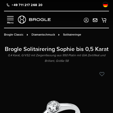
+49 711 217 268 20
alt springen
Brogle Classic
Diamantschmuck
Solitaireringe
Brogle Solitairering Sophie bis 0,5 Karat
0,4 Karat, G/VS2 mit Zargenfassung aus 950 Platin mit GIA Zertifikat und
Brillant, Größe 58