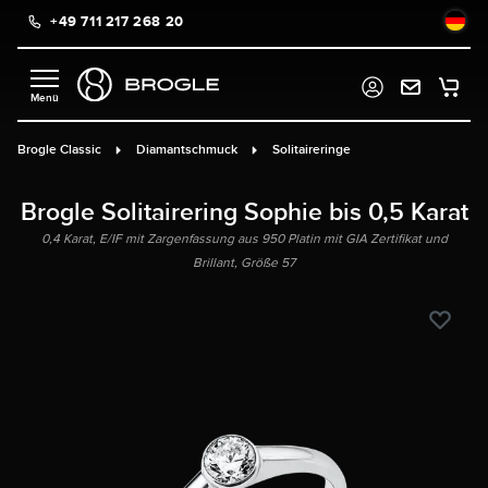
+49 711 217 268 20
alt springen
Brogle Classic
Diamantschmuck
Solitaireringe
Brogle Solitairering Sophie bis 0,5 Karat
0,4 Karat, E/IF mit Zargenfassung aus 950 Platin mit GIA Zertifikat und
Brillant, Größe 57