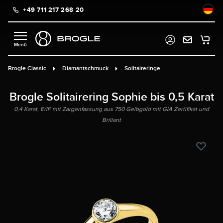
+49 711 217 268 20
alt springen
Brogle Classic
Diamantschmuck
Solitaireringe
Brogle Solitairering Sophie bis 0,5 Karat
0,4 Karat, E/IF mit Zargenfassung aus 750 Gelbgold mit GIA Zertifikat und
Brillant