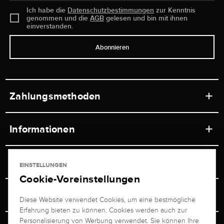
Ich habe die
Datenschutzbestimmungen
zur Kenntnis
genommen und die
AGB
gelesen und bin mit ihnen
einverstanden.
Abonnieren
Zahlungsmethoden
Informationen
Werkstätten
Service
EINSTELLUNGEN
Ladengeschäft
Cookie-Voreinstellungen
Kontakt
Juwelier Brogle
Versand & Zahlung
Diese Website verwendet Cookies, um eine bestmögliche
Newsletterabmeldung
Erfahrung bieten zu können. Cookies werden auch zur
Ratgeber
Über uns
Personalisierung von Werbung verwendet. Sie können Ihre