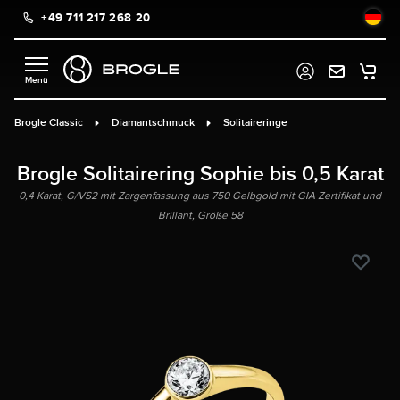
+49 711 217 268 20
alt springen
Brogle Classic
Diamantschmuck
Solitaireringe
Brogle Solitairering Sophie bis 0,5 Karat
0,4 Karat, G/VS2 mit Zargenfassung aus 750 Gelbgold mit GIA Zertifikat und
Brillant, Größe 58