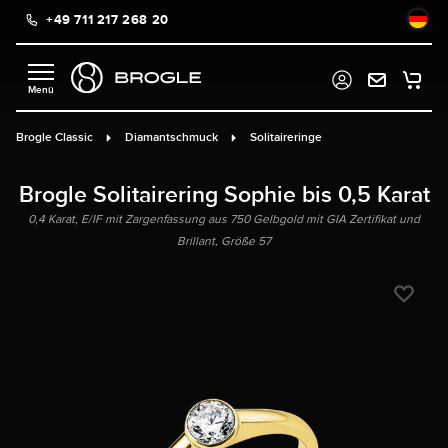
+49 711 217 268 20
alt springen
Brogle Classic
Diamantschmuck
Solitaireringe
Brogle Solitairering Sophie bis 0,5 Karat
0,4 Karat, E/IF mit Zargenfassung aus 750 Gelbgold mit GIA Zertifikat und
Brillant, Größe 57