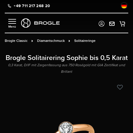
+49 711 217 268 20
alt springen
Brogle Classic
Diamantschmuck
Solitaireringe
Brogle Solitairering Sophie bis 0,5 Karat
0,3 Karat, D/IF mit Zargenfassung aus 750 Roségold mit GIA Zertifikat und
Brillant