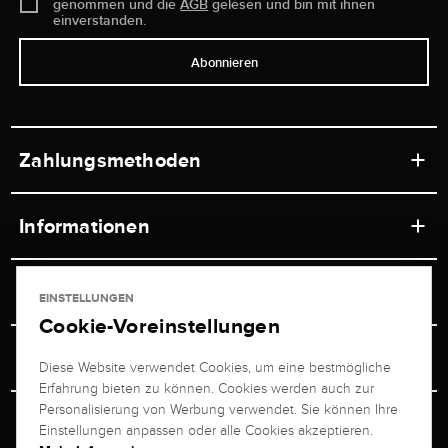
genommen und die
AGB
gelesen und bin mit ihnen
einverstanden.
Abonnieren
Zahlungsmethoden
Informationen
Werkstätten
Service
EINSTELLUNGEN
Ladengeschäft
Cookie-Voreinstellungen
Kontakt
Juwelier Brogle
Versand & Zahlung
Diese Website verwendet Cookies, um eine bestmögliche
Newsletterabmeldung
Erfahrung bieten zu können. Cookies werden auch zur
Ratgeber
Über uns
Personalisierung von Werbung verwendet. Sie können Ihre
Persönlicher Berater
Retouren-Service
Einstellungen anpassen oder alle Cookies akzeptieren.