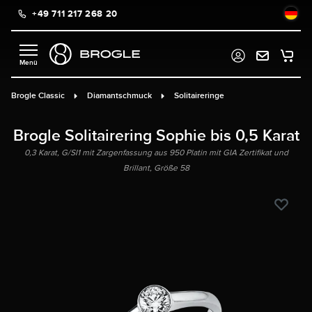
+49 711 217 268 20
alt springen
Brogle Classic
Diamantschmuck
Solitaireringe
Brogle Solitairering Sophie bis 0,5 Karat
0,3 Karat, G/SI1 mit Zargenfassung aus 950 Platin mit GIA Zertifikat und
Brillant, Größe 58