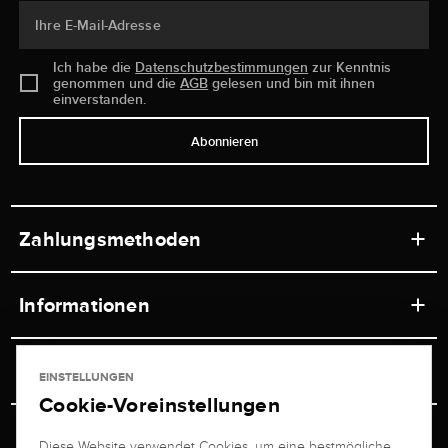
Ihre E-Mail-Adresse
Ich habe die
Datenschutzbestimmungen
zur Kenntnis
genommen und die
AGB
gelesen und bin mit ihnen
einverstanden.
Abonnieren
Zahlungsmethoden
Informationen
Werkstätten
Service
EINSTELLUNGEN
Ladengeschäft
Cookie-Voreinstellungen
Kontakt
Juwelier Brogle
Versand & Zahlung
Diese Website verwendet Cookies, um eine bestmögliche