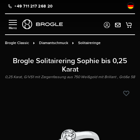
+49 711 217 268 20
alt springen
Brogle Classic
Diamantschmuck
Solitaireringe
Brogle Solitairering Sophie bis 0,25
Karat
0,25 Karat, G/VS1 mit Zargenfassung aus 750 Weißgold mit Brillant , Größe 58