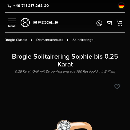
+49 711 217 268 20
alt springen
Brogle Classic
Diamantschmuck
Solitaireringe
Brogle Solitairering Sophie bis 0,25
Karat
0,25 Karat, G/IF mit Zargenfassung aus 750 Roségold mit Brillant