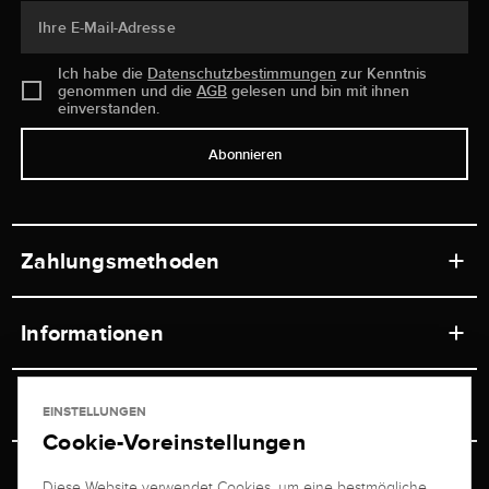
Ihre E-Mail-Adresse
Ich habe die
Datenschutzbestimmungen
zur Kenntnis
genommen und die
AGB
gelesen und bin mit ihnen
einverstanden.
Abonnieren
Zahlungsmethoden
Informationen
Werkstätten
Service
EINSTELLUNGEN
Ladengeschäft
Cookie-Voreinstellungen
Kontakt
Juwelier Brogle
Versand & Zahlung
Diese Website verwendet Cookies, um eine bestmögliche