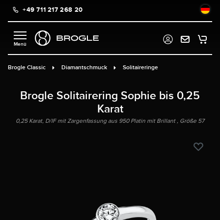
+49 711 217 268 20
alt springen
Brogle Classic
Diamantschmuck
Solitaireringe
Brogle Solitairering Sophie bis 0,25
Karat
0,25 Karat, D/IF mit Zargenfassung aus 950 Platin mit Brillant , Größe 57