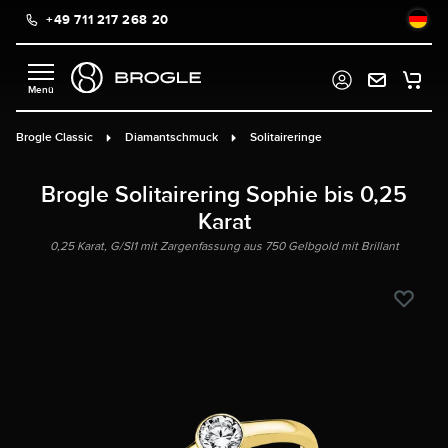
+49 711 217 268 20
alt springen
Brogle Classic
Diamantschmuck
Solitaireringe
Brogle Solitairering Sophie bis 0,25
Karat
0,25 Karat, G/SI1 mit Zargenfassung aus 750 Gelbgold mit Brillant