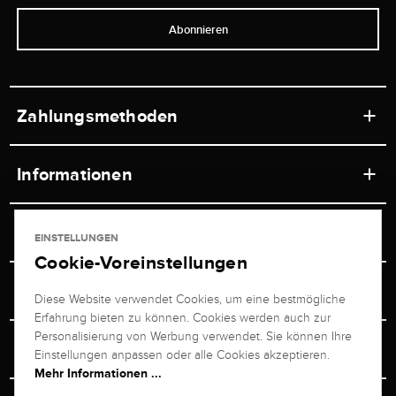
Abonnieren
Zahlungsmethoden
Informationen
Werkstätten
Service
EINSTELLUNGEN
Ladengeschäft
Cookie-Voreinstellungen
Kontakt
Juwelier Brogle
Versand & Zahlung
Diese Website verwendet Cookies, um eine bestmögliche
Newsletterabmeldung
Erfahrung bieten zu können. Cookies werden auch zur
Ratgeber
Über uns
Personalisierung von Werbung verwendet. Sie können Ihre
Persönlicher Berater
Retouren-Service
Einstellungen anpassen oder alle Cookies akzeptieren.
Unternehmen
Mehr Informationen ...
Größenberater
+49 711 217 268 20