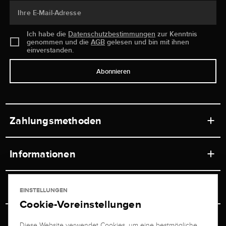
Ihre E-Mail-Adresse
Ich habe die
Datenschutzbestimmungen
zur Kenntnis
genommen und die
AGB
gelesen und bin mit ihnen
einverstanden.
Abonnieren
Zahlungsmethoden
Informationen
Werkstätten
Service
EINSTELLUNGEN
Ladengeschäft
Cookie-Voreinstellungen
Kontakt
Juwelier Brogle
Versand & Zahlung
Diese Website verwendet Cookies, um eine bestmögliche