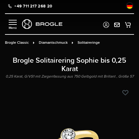
+49 711 217 268 20
alt springen
Brogle Classic
Diamantschmuck
Solitaireringe
Brogle Solitairering Sophie bis 0,25
Karat
0,25 Karat, G/VS1 mit Zargenfassung aus 750 Gelbgold mit Brillant , Größe 57