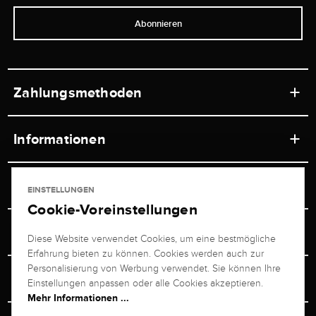
Abonnieren
Zahlungsmethoden
Informationen
Werkstätten
Service
EINSTELLUNGEN
Ladengeschäft
Cookie-Voreinstellungen
Kontakt
Juwelier Brogle
Versand & Zahlung
Diese Website verwendet Cookies, um eine bestmögliche
Newsletterabmeldung
Erfahrung bieten zu können. Cookies werden auch zur
Ratgeber
Über uns
Personalisierung von Werbung verwendet. Sie können Ihre
Persönlicher Berater
Retouren-Service
Einstellungen anpassen oder alle Cookies akzeptieren.
Unternehmen
Mehr Informationen ...
Größenberater
+49 711 217 268 20