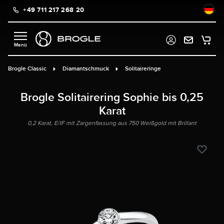
+49 711 217 268 20
alt springen
Brogle Classic
Diamantschmuck
Solitaireringe
Brogle Solitairering Sophie bis 0,25
Karat
0,2 Karat, E/IF mit Zargenfassung aus 750 Weißgold mit Brillant