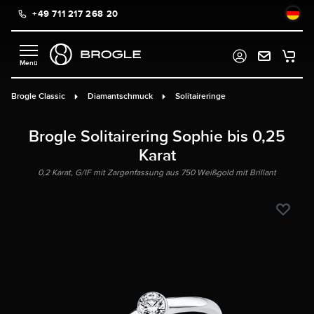
+49 711 217 268 20
alt springen
Brogle Classic
Diamantschmuck
Solitaireringe
Brogle Solitairering Sophie bis 0,25
Karat
0,2 Karat, G/IF mit Zargenfassung aus 750 Weißgold mit Brillant