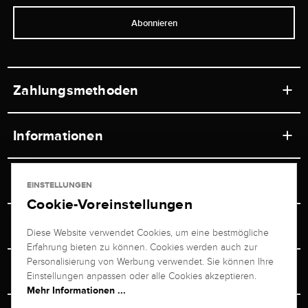
Abonnieren
Zahlungsmethoden
Informationen
Werkstätten
Service
EINSTELLUNGEN
Ladengeschäft
Cookie-Voreinstellungen
Kontakt
Juwelier Brogle
Versand & Zahlung
Diese Website verwendet Cookies, um eine bestmögliche
Newsletterabmeldung
Erfahrung bieten zu können. Cookies werden auch zur
Ratgeber
Über uns
Personalisierung von Werbung verwendet. Sie können Ihre
Persönlicher Berater
Retouren-Service
Einstellungen anpassen oder alle Cookies akzeptieren.
Unternehmen
Mehr Informationen ...
Größenberater
+49 711 217 268 20