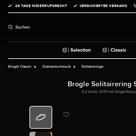
28 TAGE WIDERRUFSRECHT
VERSICHERTER VERSAND
springen
Zur Hauptnavigation springen
Suchen
Selection
Classic
Brogle Classic
Diamantschmuck
Solitaireringe
Brogle Solitairering 
0,2 Karat, G/SI1 mit Zargenfassu