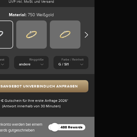
UVP inkl. MwSt. und Versand
Material:
750 Weißgold
arat
Ringgröße
Farbe / Reinheit
ISANGEBOT UNVERBINDLICH ANFRAGEN
 € Gutschein für Ihre erste Anfrage 2026*
(Antwort innerhalb von 30 Minuten)
nkonto werden bei einem
488 Rewards
ards gutgeschrieben