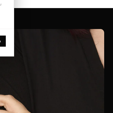
u
.
n