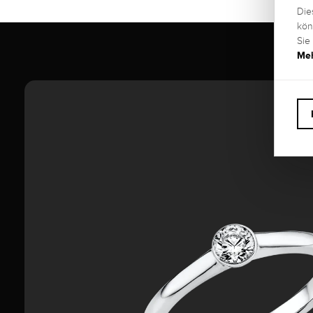
Die
kön
Sie
Meh