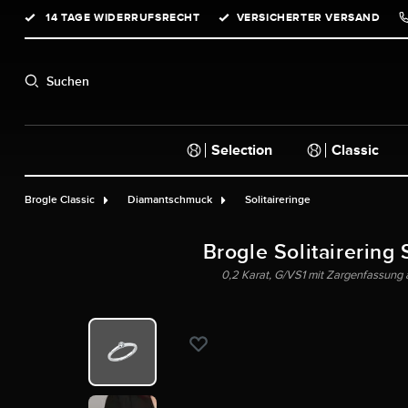
14 TAGE WIDERRUFSRECHT
VERSICHERTER VERSAND
springen
Zur Hauptnavigation springen
Suchen
Selection
Classic
Brogle Classic
Diamantschmuck
Solitaireringe
Brogle Solitairering 
0,2 Karat, G/VS1 mit Zargenfassung a