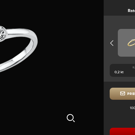
Rat
K
PRE
100