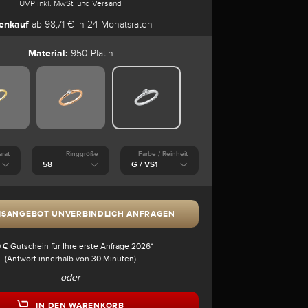
UVP inkl. MwSt. und Versand
enkauf
ab 98,71 € in 24 Monatsraten
Material:
950 Platin
arat
Ringgröße
Farbe / Reinheit
ISANGEBOT UNVERBINDLICH ANFRAGEN
 € Gutschein für Ihre erste Anfrage 2026*
(Antwort innerhalb von 30 Minuten)
oder
IN DEN WARENKORB