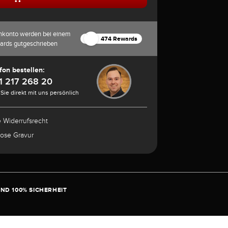
nkonto werden bei einem
474 Rewards
ards gutgeschrieben
fon bestellen:
1 217 268 20
Sie direkt mit uns persönlich
e Widerrufsrecht
lose Gravur
ND 100% SICHERHEIT