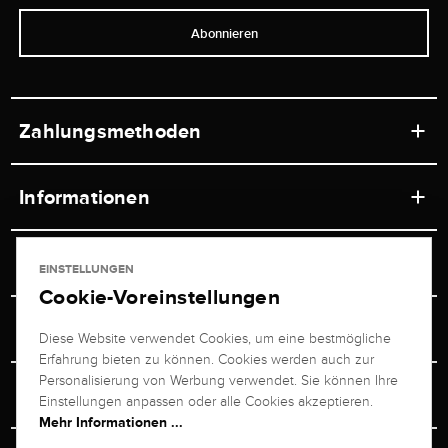
Abonnieren
Zahlungsmethoden
Informationen
Werkstätten
Service
EINSTELLUNGEN
Ladengeschäft
Cookie-Voreinstellungen
Kontakt
Juwelier Brogle
Versand & Zahlung
Diese Website verwendet Cookies, um eine bestmögliche
Newsletterabmeldung
Erfahrung bieten zu können. Cookies werden auch zur
Ratgeber
Über uns
Personalisierung von Werbung verwendet. Sie können Ihre
Persönlicher Berater
Retouren-Service
Einstellungen anpassen oder alle Cookies akzeptieren.
Unternehmen
Mehr Informationen ...
Größenberater
+49 711 217 268 20