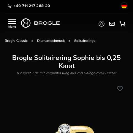
+49 711 217 268 20
alt springen
Brogle Classic
Diamantschmuck
Solitaireringe
Brogle Solitairering Sophie bis 0,25
Karat
0,2 Karat, E/IF mit Zargenfassung aus 750 Gelbgold mit Brillant