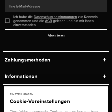
Ihre E-Mail-Adresse
Ich habe die
Datenschutzbestimmungen
zur Kenntnis
genommen und die
AGB
gelesen und bin mit ihnen
einverstanden.
Abonnieren
Zahlungsmethoden
Informationen
Werkstätten
Service
EINSTELLUNGEN
Ladengeschäft
Cookie-Voreinstellungen
Kontakt
Juwelier Brogle
Versand & Zahlung
Diese Website verwendet Cookies, um eine bestmögliche