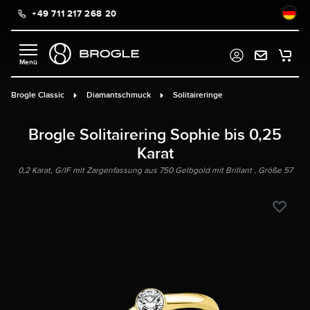
+49 711 217 268 20
alt springen
Brogle Classic
Diamantschmuck
Solitaireringe
Brogle Solitairering Sophie bis 0,25
Karat
0,2 Karat, G/IF mit Zargenfassung aus 750 Gelbgold mit Brillant , Größe 57