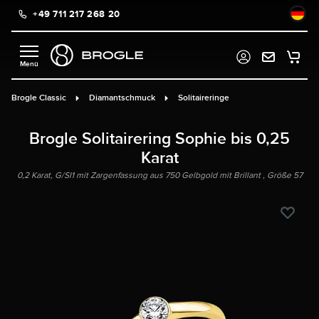
+49 711 217 268 20
alt springen
Brogle Classic
Diamantschmuck
Solitaireringe
Brogle Solitairering Sophie bis 0,25
Karat
0,2 Karat, G/SI1 mit Zargenfassung aus 750 Gelbgold mit Brillant , Größe 57