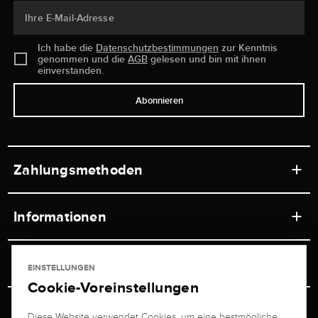
Ihre E-Mail-Adresse
Ich habe die
Datenschutzbestimmungen
zur Kenntnis
genommen und die
AGB
gelesen und bin mit ihnen
einverstanden.
Abonnieren
Zahlungsmethoden
Informationen
Werkstätten
Service
EINSTELLUNGEN
Ladengeschäft
Cookie-Voreinstellungen
Kontakt
Juwelier Brogle
Versand & Zahlung
Diese Website verwendet Cookies, um eine bestmögliche