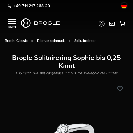
+49 711 217 268 20
alt springen
Brogle Classic
Diamantschmuck
Solitaireringe
Brogle Solitairering Sophie bis 0,25
Karat
0,15 Karat, D/IF mit Zargenfassung aus 750 Weißgold mit Brillant