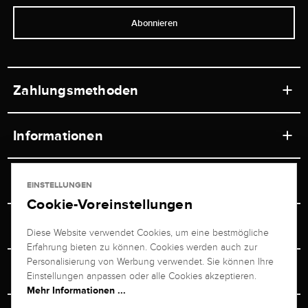
Abonnieren
Zahlungsmethoden
Informationen
Werkstätten
Service
EINSTELLUNGEN
Ladengeschäft
Cookie-Voreinstellungen
Kontakt
Juwelier Brogle
Versand & Zahlung
Diese Website verwendet Cookies, um eine bestmögliche
Newsletterabmeldung
Erfahrung bieten zu können. Cookies werden auch zur
Ratgeber
Über uns
Personalisierung von Werbung verwendet. Sie können Ihre
Persönlicher Berater
Retouren-Service
Einstellungen anpassen oder alle Cookies akzeptieren.
Unternehmen
Mehr Informationen ...
Größenberater
+49 711 217 268 20